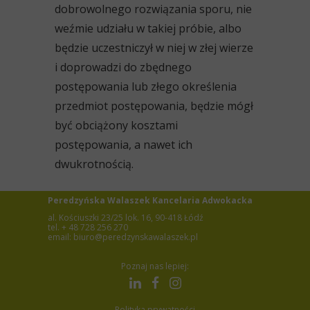
dobrowolnego rozwiązania sporu, nie
weźmie udziału w takiej próbie, albo
będzie uczestniczył w niej w złej wierze
i doprowadzi do zbędnego
postępowania lub złego określenia
przedmiot postępowania, będzie mógł
być obciążony kosztami
postępowania, a nawet ich
dwukrotnością.
Peredzyńska Walaszek Kancelaria Adwokacka
al. Kościuszki 23/25 lok. 16, 90-418 Łódź
tel. + 48 728 256 270
email: biuro@peredzynskawalaszek.pl
Poznaj nas lepiej:
Polityka prywatności