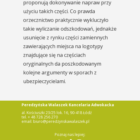
proponują dokonywanie napraw przy
użyciu takich części. Co prawda
orzecznictwo praktycznie wykluczyło
takie wyliczanie odszkodowań, jednakże
usunięcie z rynku części zamiennych
zawierających miejsca na logotypy
znajdujące się na częściach
oryginalnych da poszkodowanym
kolejne argumenty w sporach z
ubezpieczycielami.
Peredzyńska Walaszek Kancelaria Adwokacka
al. Kościuszki 23/25 lok. 16, 90-418 Łódź
tel. + 48 728 256 270
email: biuro@peredzynskawalaszek.pl
Poznaj nas lepiej: