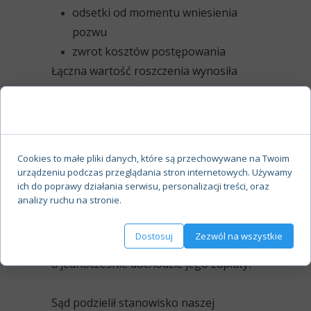
odsetki od momentu wniesienia
pozwu
zwrot kosztów postępowania
Łączna wartość roszczenia wynosiła
niemal 60 000 zł
.
Zgoda na pliki cookie
Kluczowy problem
prawny – sprzeczność
Cookies to małe pliki danych, które są przechowywane na Twoim
stanowiska banku
urządzeniu podczas przeglądania stron internetowych. Używamy
ich do poprawy działania serwisu, personalizacji treści, oraz
analizy ruchu na stronie.
Sednem sprawy było pytanie:
👉 Czy bank może jednocześnie
Dostosuj
Zezwól na wszystkie
twierdzić, że świadczenie się nie należy,
a jednocześnie dochodzić jego zapłaty?
Sąd podzielił stanowisko naszej