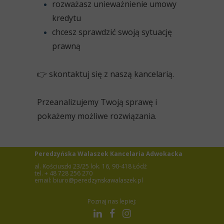
rozważasz unieważnienie umowy
kredytu
chcesz sprawdzić swoją sytuację
prawną
👉 skontaktuj się z naszą kancelarią.
Przeanalizujemy Twoją sprawę i
pokażemy możliwe rozwiązania.
Peredzyńska Walaszek Kancelaria Adwokacka
al. Kościuszki 23/25 lok. 16, 90-418 Łódź
tel. + 48 728 256 270
email: biuro@peredzynskawalaszek.pl
Poznaj nas lepiej: